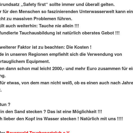
rundsatz „Safety first“ sollte immer und überall gelten.
r für den Menschen so faszinierenden Unterwasserwelt kann ein 
icht zu massiven Problemen führen.
lt auch weiterhin: Tauche nie allein !!!
fundierte Tauchausbildung ist natürlich oberstes Gebot !!!
weiterer Faktor ist zu beachten: Die Kosten !
e in unseren Regionen empfiehlt sich die Verwendung von
ertauglichem Equipment.
 dann schon mal leicht 2000,- und mehr Euro zusammen für ei
ng.
 für etwas, von dem man nicht weiß, ob es einen auch nach Jahr
.
tun ?
in den Sand stecken ? Das ist eine Möglichkeit !!!
 lieber den Kopf ins Wasser stecken ! Natürlich mit uns !!!!
der
Bayerwald Tauchsportclub e.V.