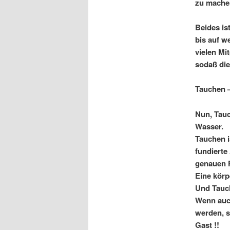
zu mache
Beides is
bis auf we
vielen Mi
sodaß die
Tauchen –
Nun, Tauc
Wasser.
Tauchen i
fundierte
genauen P
Eine körp
Und Tauch
Wenn auch
werden, s
Gast !!