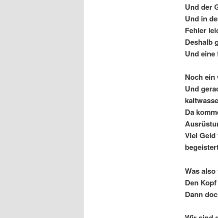
Und der G
Und in de
Fehler le
Deshalb gi
Und eine 
Noch ein 
Und gerad
kaltwass
Da kommen
Ausrüstu
Viel Geld
begeistert
Was also 
Den Kopf 
Dann doch
Wir sind 