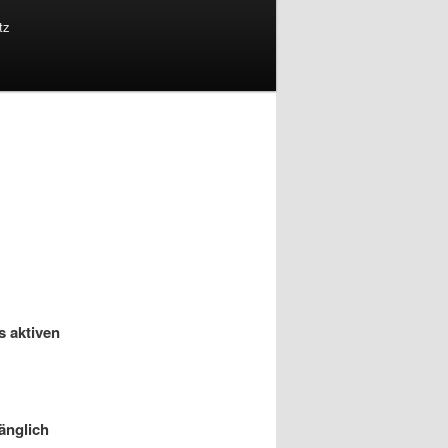
tz
s aktiven
gänglich