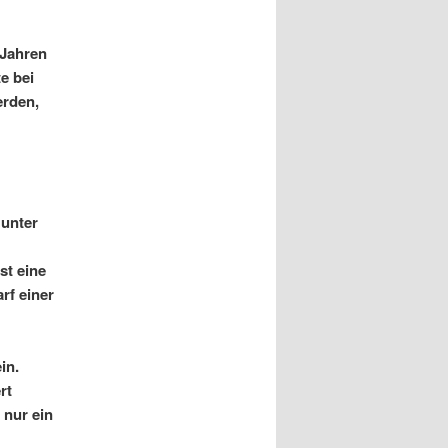
 Jahren
e bei
erden,
 unter
st eine
rf einer
in.
rt
 nur ein