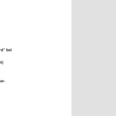
rd“ bei
t)
er-