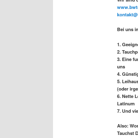
www.bwt
kontakt@
Bei uns im
1.
Geeigne
2.
Tauchpa
3.
Eine fu
uns
4.
Günstig
5.
Leihaus
(oder ir
6.
Nette L
Latinum
7.
Und vi
Also: Wor
Tauchst D