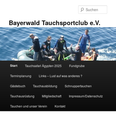
Zum
Zum
primären
sekundären
Such
Inhalt
Inhalt
springen
springen
Bayerwald Tauchsportclub e.V.
Hauptmenü
Start
Tauchsafari Ägypten 2025
Fundgrube
Terminplanung
Links – Lust auf was anderes ?
Gästebuch
Tauchausbildung
Schnuppertauchen
Tauchausrüstung
Mitgliedschaft
Impressum/Datenschutz
Tauchen und unser Verein
Kontakt